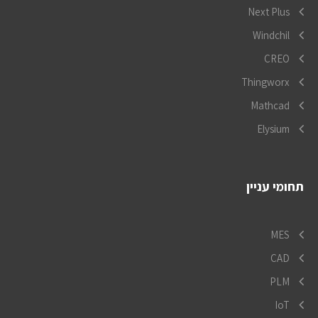
Next Plus
Windchil
CREO
Thingworx
Mathcad
Elysium
תחומי עניין
MES
CAD
PLM
IoT