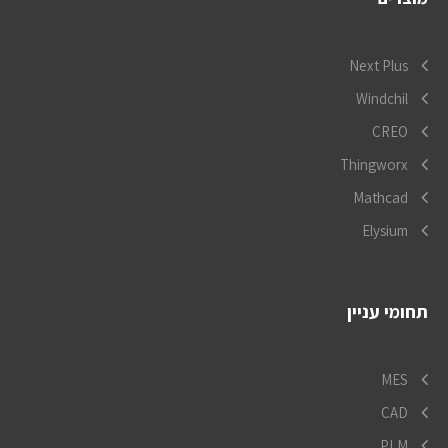
Next Plus
Windchil
CREO
Thingworx
Mathcad
Elysium
תחומי עניין
MES
CAD
PLM