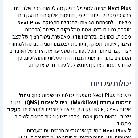
Next Plus
מציגה למפעיל בדיוק מה לעשות בכל שלב, עם
כרטיסי מסלול, ניתוב דינמי, חתימות אלקטרוניות ועקיבות
מלאה – להפחתת שגיאות ולהגדלת התפוקה.
Plus
Next
אוספת נתונים בזמן אמת מכל נקודות הייצור (הרכבות,
מכונות, מסועים, בקרים ועוד), מאפשרת ניטור רציף של קצב
הייצור, איכות ותפוקה, ותורמת לצמצום זמני השבתה ולמחזורי
ייצור קצרים יותר. הפלטפורמה מטמיעה את הידע של העובדים
המנוסים בתוך הוראות העבודה הדיגיטליות והתהליכים, כך
שהידע נשמר בארגון ומונגש לכל עובד חדש או קיים.
יכולות עיקריות
מערכת Next Plus מספקת יכולות מרשימות כגון:
ניהול
זרימות עבודה (Workflow)
,
ניהול איכות (QMS)
– בקרת
איכות NCR, CAPA ועקיבות מלאה למוצרים ולתהליכים.
מעקב
ייצור
– נראות בזמן אמת, מדדי ביצוע וניטור חריגות לשיפור
מתמיד.
ל-Next Plus
ממשקי אינטגרציה חכמים עם מערכות
ארגוניות-API פתוח המאפשר חיבור פשוט למערכות PLM,