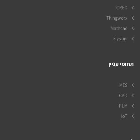
CREO
Thingworx
Mathcad
Elysium
תחומי עניין
MES
CAD
PLM
IoT