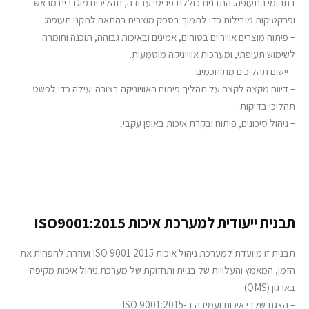
בתחומי התעופה. התבנית כוללת פריטי עבודה, תהליכים מוגדרים מראש
ופרקטיקות מובילות כדי לתמוך בספק מוצרים בהתאם לתקני תעופה:
– פיתוח מוצרים אוויריים בטוחים, אמינים ובאיכות גבוהה, תוכנה וחומרה
לשימוש תעופתי, ומערכות אוויוניקה מוטמעות.
– יישום תהליכים מתוחכמים.
– דיווח מקצה לקצה על תהליך פיתוח האוויוניקה בצורה יעילה כדי לפשט
תהליכי בדיקות.
– ניהול סיכונים, פיתוח ובקרת איכות באופן עקבי.
תבנית ייעודית למערכת איכות ISO9001:2015
תבנית זו מיועדת למערכת ניהול איכות ISO 9001:2015 ועוזרת להפחית את
הזמן, המאמץ והעלויות של בניית ותחזוקת של מערכת ניהול איכות מקיפה
בארגון (QMS):
– הצגת שלבי איכות ועמידה ב-ISO 9001:2015.