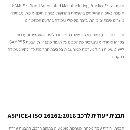
תבנית ה-GAMP® 5 (Good Automated Manufacturing Practice®5)
תומכת באימות פרויקטים בתעשיית התרופות ובניהול סיכוני איכות ומבטיחה
מוצרים איכותיים ביותר, בזבוז מינימלי ועמידה בתקנים המחמירים.
חברות תרופות, ספקי מכשור ייצור רפואי (טכנולוגית אוטומציה ומערכות
בקרה) ומשרדי אינטגרציה מסתמכים על תיעוד מובנה של תבנית GAMP® 5
ליישום שיטות ניהול מערכות ממוחשבות בסביבת התרופות כדי להשיג עמידה
בתקנים.
תבנית ייעודית לרכב ISO 26262:2018 ו-ASPICE
תבנית ייחודית עבור מפתחי מערכות מוטמעות בתחום הרכב, התבנית עוזרת