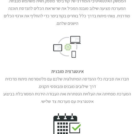
הממשק האינטואיטיבי והמודרני של קודבימר מספק חווית משתמש מנצחת.
המערכת מציעה שילוב מובנה המכיל את שרשראות הכלים להנדסת תוכנה
מודרנית. צוותי פיתוח בדרך כלל בוחרים בקודבימר כדי להחליף את ארגזי הכלים
הישנים שלהם.
אינטגרציה מובנית
חברו את סביבת כלי ההנדסה המיתולוגית שלכם עם פלטפורמת פיתוח מרכזית
דרך שילובים מובנים ומבוססי תקנים.
המערכת מפחיתה את העלויות הנסתרות ואת העבודה הידנית המסורבלת בביצוע
אינטגרציה עם מערכות צד שלישי.