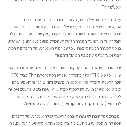
ThingWorx.
על פי האנליסטים של גרטנר, פלטפורמות האינטרנט של הדברים
התעשייתיות מכילות בתוכן מערכת של יכולות תוכנה משולבות. יכולות אלה
תורמות לשיפור ניהול הנכסים הדיגיטליים בארגון, שקיפות המערך התפעולי
והבקרה של הארגון על המערך הלוגיסטי, הכולל מפעלים, מחסנים ותשתיות.
בנוסף למערך הלוגיסטי בארגון, פלטפורמות האינטרנט של הדברים תורמות
רבות ומשדרגות את סביבת הפיתוח והתפעול.
יריב ענבר
, מנהל חדשנות עסקית בחטיבת מוצרי התוכנה של מטריקס, אמר
ש-"אין פלא ש-PTC זכתה בהכרה זו. פלטפורמת Thingworx מבית PTC
הינה חדשנית, שוברת שוויון ומוסכמות. מוצרים וקווי ייצור אשר הוטמעו בהם
יכולות IoT ומערכות שליטה חכמות מבית PTC שיפרו ביצועי ארגונים ואפשרו
למנהלים לחזות בנתוני זמן אמת, לצפות מספר צעדים קדימה מה עומד
להתרחש (כשלים ותקלות, תחזוקה ועוד), להתכונן ולבצע שינויים".
"מוצרים אשר חוברו לאינטרנט ובהם הוטמעה יכולת אינטרנט של הדברים
הפכו להיות ספקי נתונים חשובים ליצרן ובאמצעות איסוף וניטור הנתונים, ניתן