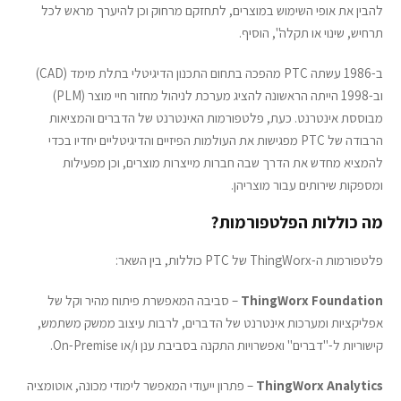
להבין את אופי השימוש במוצרים, לתחזקם מרחוק וכן להיערך מראש לכל
תרחיש, שינוי או תקלה", הוסיף.
ב-1986 עשתה PTC מהפכה בתחום התכנון הדיגיטלי בתלת מימד (CAD)
וב-1998 הייתה הראשונה להציג מערכת לניהול מחזור חיי מוצר (PLM)
מבוססת אינטרנט. כעת, פלטפורמות האינטרנט של הדברים והמציאות
הרבודה של PTC מפגישות את העולמות הפיזיים והדיגיטליים יחדיו בכדי
להמציא מחדש את הדרך שבה חברות מייצרות מוצרים, וכן מפעילות
ומספקות שירותים עבור מוצריהן.
מה כוללות הפלטפורמות?
פלטפורמות ה-ThingWorx של PTC כוללות, בין השאר:
ThingWorx Foundation
– סביבה המאפשרת פיתוח מהיר וקל של
אפליקציות ומערכות אינטרנט של הדברים, לרבות עיצוב ממשק משתמש,
קישוריות ל-"דברים" ואפשרויות התקנה בסביבת ענן ו/או On-Premise.
ThingWorx Analytics
– פתרון ייעודי המאפשר לימודי מכונה, אוטומציה