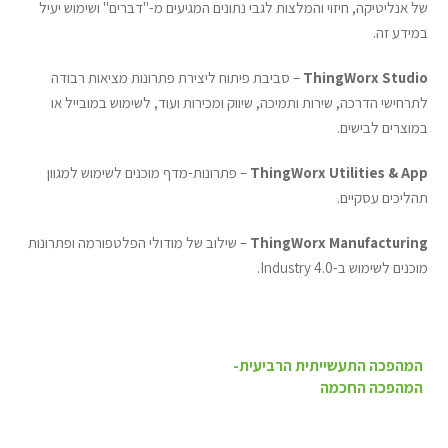
של אנליטיקה, חיזוי והמלצות לגבי נתונים המגיעים מ-"דברים" ושימוש יעיל
במידע זה.
ThingWorx Studio
– סביבת פיתוח ליצירת פתרונות מציאות רבודה
לתרחישי הדרכה, שירות ותמיכה, שיווק ומכירות ועוד, לשימוש במובייל או
במוצרים לבישים.
ThingWorx Utilities & App
– פתרונות-מדף מוכנים לשימוש למגוון
תהליכים עסקיים.
ThingWorx Manufacturing
– שילוב של מודולי הפלטפורמה ופתרונות
מוכנים לשימוש ב-Industry 4.0.
Post
navigation
המהפכה התעשייתית הרביעית-
המהפכה החכמה