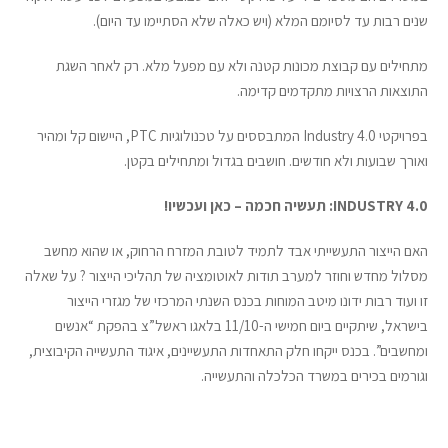
שנים רבות עד לסיומם המלא (ויש כאלה שלא הסתיימו עד היום).
מתחילים עם קבוצת מכונות קטנה ולא עם מפעל מלא. רק לאחר השגת
התוצאות הרצויות מתקדמים קדימה.
בפרויקטי Industry 4.0 המתבססים על טכנולוגיות PTC, היישום קל ומהיר
ואורך שבועות ולא חודשים. חושבים בגדול ומתחילים בקטן.
INDUSTRY 4.0
: תעשיה חכמה – כאן ועכשיו!
האם הייצור התעשייתי אבד לתמיד לטובת המזרח הרחוק, או שהוא מחשב
מסלול מחדש וחוזר למערב תודות לאוטומציה של תהליכי הייצור ? על שאלה
זו ועוד רבות ידונו מיטב המוחות בכנס השנתי המרכזי של מגזרי הייצור
בישראל, שיתקיים ביום חמישי ה-11/10 בלאגו ראשל”צ בהפקת “אנשים
ומחשבים”. בכנס ייקחו חלק התאחדות התעשיינים, איגוד התעשייה הקיבוצית,
וגורמים בכירים במשרד הכלכלה והתעשייה.
Post