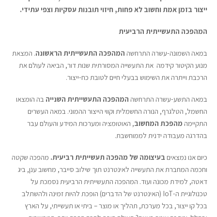
ייצור בזמן אמת וחשוב לא פחות, חיזוי תובנות עסקיות וצפי עתידי.
המהפכה התעשייתית הרביעית
במאה השמונה-עשרה התרחשה
המהפכה התעשייתית הראשונה
. המצאת
מנוע הקיטור קידמה את התעשייה המסורתית שנות דור, הביאה לעולם את
הרכבת וייתרה את השימוש בבעלי חיים לטובת כח-ייצור.
במאה התשע-עשרה התרחשה
המהפכה התעשייתית השנייה
בה הומצאו
החשמל, הטלגרף, הנורה החשמלית וקווי הייצור ההמוני. במאה העשרים
התקיימה
מהפכת המחשוב
, האוטומציה ומערכות המידע והעולם עבר
בהדרגה מעבודה ידנית לממוחשבת.
כיום אנו נמצאים
בעיצומה של מהפכה תעשייתית רביעית.
מהפכה שקטה
וחכמה המחברת את התעשייה לאינטרנט תוך שילוב סייבר, מחשוב ענן, ביג
דאטה, למידת מכונה ועוד. המהפכה התעשייתית הרביעית נסמכת על
טכנולוגיית ה-IoT (האינטרנט של הדברים) הופכת להיות זמינה ולהשתלב
בכל קו ייצור, בכל מערכת, תהליך או מוצר – ביתי או תעשייתי, על הארץ