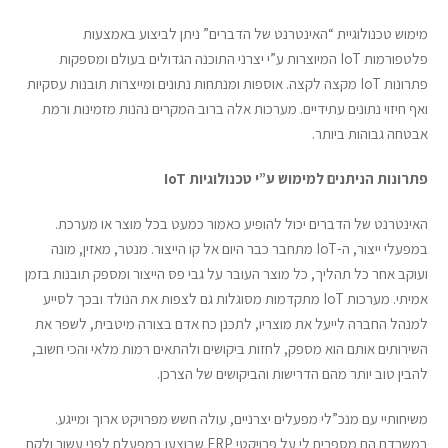
מימוש טכנולוגיית “האינטרנט של הדברים” ניתן לביצוע באמצעות
פלטפורמות IoT המיוצרות ע”י יצרני התוכנה הגדולים בעולם ומספקות
פתרונות IoT מקצה לקצה. אוספות ומנתחות נתונים ומייצרות תובנות עסקיות
ואף חיזוי נתונים עתידיים. מערכות אלה ברוב המקרים נהנות מזמינות ורמת
אבטחה גבוהות ביותר.
פתרונות הניתנים למימוש ע”י טכנולוגיות
IoT
האינטרנט של הדברים יכול להופיע כאמור כמעט בכל מוצר או מערכת.
במפעלי ייצור, ה-IoT מתחבר כבר היום אל קו הייצור. מנטר, מאזין, מונה
ועוקב אחר כל תהליך, כל מוצר העובר על גבי פס הייצור ומספק תובנות בזמן
אמיתי. מערכות IoT מתקדמות מסוגלות גם לצפות את הנולד ובכך לסייע
למנהל החברה לייעל את מוצריו, לתכנן כח אדם בצורה מיטבית, לשפר את
השירותים אותם הוא מספק, לחזות ביקושים ולהתאים רמות מלאי והכי חשוב,
להבין טוב יותר מהם הדרישות והביקושים של הצרכן.
משיחותיי עם מנכ”לי מפעלים יצרניים, עולה חשש מפרויקט ארוך ומייגע.
במשרדם הם מספרים לי על פרויקטי ERP שבוצעו במפעלם לפני עשור ולקח