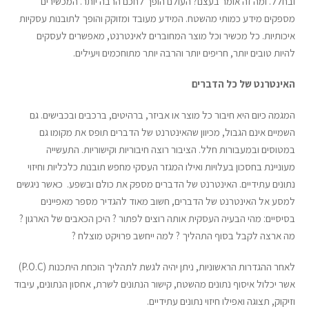
ובחלל. ומה זה אומר בעצם? העולם הופך לחכם הרבה יותר. המכשירים
מספקים מידע כמותי מהשטח. המידע מעובד ומזוקק והופך לתובנות עסקיות
איכותיות. כל מכשיר וכל מוצר המחוברים לאינטרנט, מאפשרים לעסקים
להיות טובים יותר, חריפים יותר והרבה יותר מתוחכמים ויעילים.
האינטרנט של כל הדברים
המגמה כיום היא חיבור כל מוצר או אביזר, ברהיטים, ברכבים ובכבישים. גם
השמיים אינם הגבול, מכיוון שהאינטרנט של הדברים תופס את מקומו גם
במטוסים ובמעבורות חלל. הציבור רוצה חיבוריות וקישוריות. התעשייה
מעוניינת בחסכון בעלויות ואילו המגזר העסקי מחפש תובנות כלכליות וחיזוי
נתונים עתידיים. האינטרנט של הדברים מספק את כולם ובשפע. כאשר ניגשים
למסע אל האינטרנט של הדברים, חשוב מאוד להגדיר מספר מאפיינים
בסיסיים: מהי הבעיה העסקית אותה רוצים לפתור ? היכן הכאבים של הארגון ?
מה ארצה לקבל בסוף התהליך ? למה ייחשב פרויקט מוצלח ?
לאחר ההגדרות הראשוניות, ניתן יהיה לגשת לתהליך הוכחת היתכנות (P.O.C)
אשר יכלול איסוף נתונים מהשטח, קישור הנתונים לשרת, אחסון הנתונים, עיבוד
וזיקוק, תצוגה ואפילו חיזוי נתונים עתידיים.